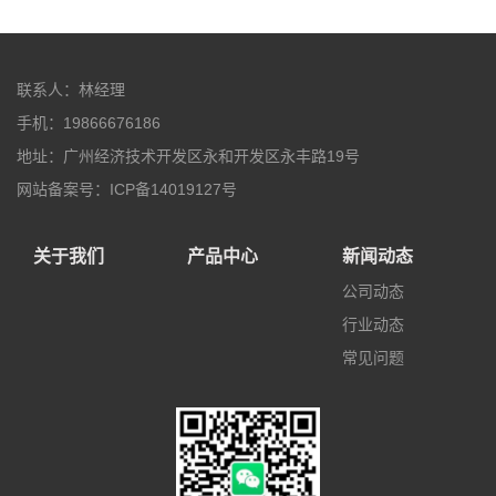
联系人：林经理
手机：19866676186
地址：广州经济技术开发区永和开发区永丰路19号
网站备案号：ICP备14019127号
关于我们
产品中心
新闻动态
公司动态
行业动态
常见问题