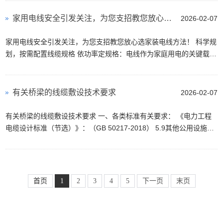
家用电线安全引发关注，为您支招教您放心选家装电线方法！
2026-02-07
家用电线安全引发关注，为您支招教您放心选家装电线方法！ 科学规
划，按需配置线缆规格 依功率定规格：电线作为家庭用电的关键载
体，其质量好坏直接影响用电安全，劣质电线极...
有关桥梁的线缆敷设技术要求
2026-02-07
有关桥梁的线缆敷设技术要求 一、各类标准有关要求： 《电力工程
电缆设计标准（节选）》：（GB 50217-2018） 5.9其他公用设施中
敷设 5．9．2交通桥梁上、隧洞中或地下商场等公共设施...
首页
1
2
3
4
5
下一页
末页